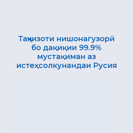
Таҷҳизоти нишонагузорӣ
бо дақиқии 99.9%
мустақиман аз
истеҳсолкунандаи Русия