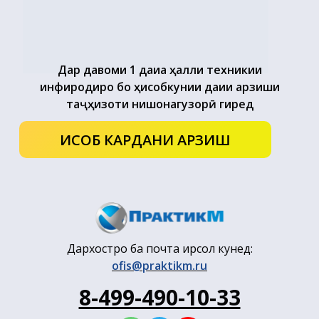
Дар давоми 1 дақиқа ҳалли техникии
инфиродиро бо ҳисобкунии дақиқи арзиши
таҷҳизоти нишонагузорӣ гиред
ҲИСОБ КАРДАНИ АРЗИШ
Дархостро ба почта ирсол кунед:
ofis@praktikm.ru
8-499-490-10-33